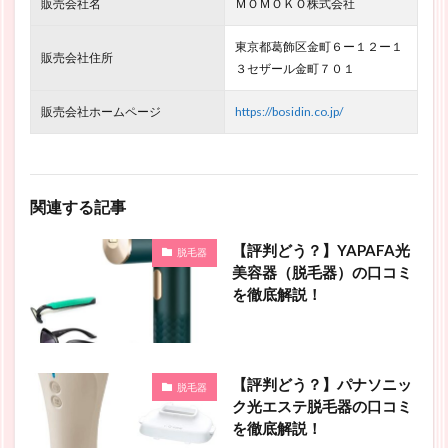
販売会社名
ＭＯＭＯＫＯ株式会社
東京都葛飾区金町６ー１２ー１
販売会社住所
３セザール金町７０１
販売会社ホームページ
https://bosidin.co.jp/
関連する記事
【評判どう？】YAPAFA光
脱毛器
美容器（脱毛器）の口コミ
を徹底解説！
【評判どう？】パナソニッ
脱毛器
ク光エステ脱毛器の口コミ
を徹底解説！