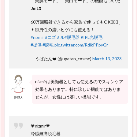
「美肌モード」「美白モード」の機能もついた
3in1❣️
60万回照射できるから家族で使ってもOK🙆🏻‍♀️ ̖́-
👦🏻男性の濃いヒゲにも使える！
#nizmir
#ニズミル
#脱毛器
#IPL光脱毛
#提供
#脱毛
pic.twitter.com/RdlkPPpyGr
— うぱたん❤️ (@upatan_cosme)
March 13, 2023
nizmirは美顔器としても使えるのでスキンケア
効果もあります。特に珍しい機能ではありま
せんが、女性には嬉しい機能です。
管理人
💗nizmir💗
冷感無痛脱毛器