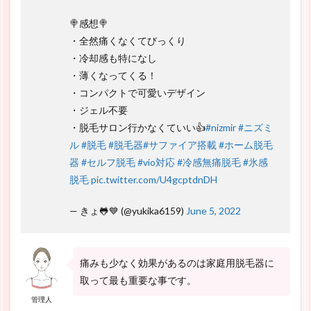
🍭感想🍭
・全然痛くなくてびっくり
・冷却感も特になし
・薄くなってくる！
・コンパクトで可愛いデザイン
・ジェル不要
・脱毛サロン行かなくていい👍
#nizmir
#ニズミ
ル
#脱毛
#脱毛器
#サファイア搭載
#ホーム脱毛
器
#セルフ脱毛
#vio対応
#冷感無痛脱毛
#氷感
脱毛
pic.twitter.com/U4gcptdnDH
— きょ🐸💙 (@yukika6159)
June 5, 2022
痛みも少なく効果があるのは家庭用脱毛器に
取って最も重要な事です。
管理人