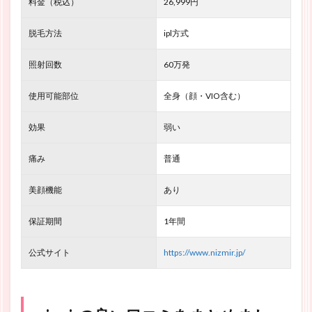
料金（税込）
26,999
円
脱毛方法
ipl方式
照射回数
60万発
使用可能部位
全身（顔・VIO含む）
効果
弱い
痛み
普通
美顔機能
あり
保証期間
1年間
公式サイト
https://www.nizmir.jp/